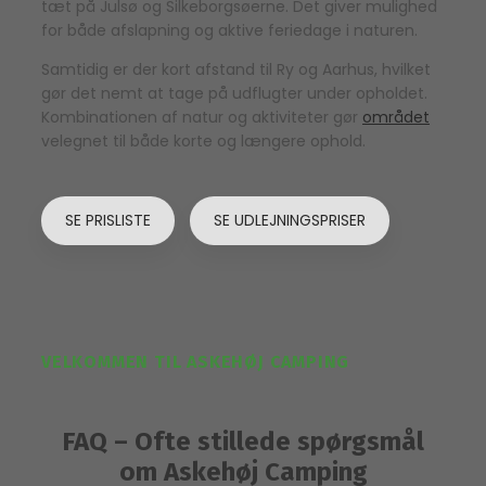
tæt på Julsø og Silkeborgsøerne. Det giver mulighed
for både afslapning og aktive feriedage i naturen.
Samtidig er der kort afstand til Ry og Aarhus, hvilket
gør det nemt at tage på udflugter under opholdet.
Kombinationen af natur og aktiviteter gør
området
velegnet til både korte og længere ophold.
SE PRISLISTE
SE UDLEJNINGSPRISER
VELKOMMEN TIL ASKEHØJ CAMPING
FAQ – Ofte stillede spørgsmål
om Askehøj Camping