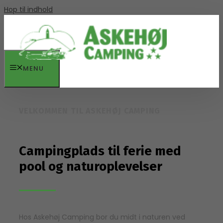
Hop til indhold
MENU
VELKOMMEN TIL ASKEHØJ CAMPING
Campingplads til ferie med
pool og naturoplevelser
Hos Askehøj Camping bor du midt i naturen ved