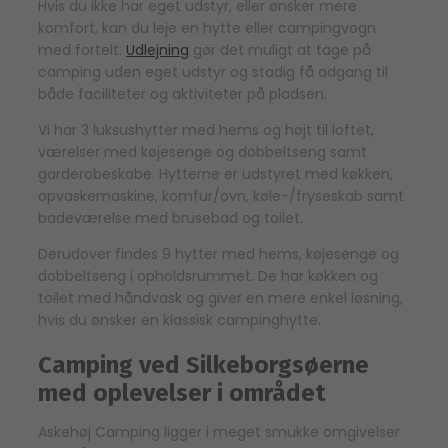
Hvis du ikke har eget udstyr, eller ønsker mere
komfort, kan du leje en hytte eller campingvogn
med fortelt.
Udlejning
gør det muligt at tage på
camping uden eget udstyr og stadig få adgang til
både faciliteter og aktiviteter på pladsen.
Vi har 3 luksushytter med hems og højt til loftet,
værelser med køjesenge og dobbeltseng samt
garderobeskabe. Hytterne er udstyret med køkken,
opvaskemaskine, komfur/ovn, køle-/fryseskab samt
badeværelse med brusebad og toilet.
Derudover findes 9 hytter med hems, køjesenge og
dobbeltseng i opholdsrummet. De har køkken og
toilet med håndvask og giver en mere enkel løsning,
hvis du ønsker en klassisk campinghytte.
Camping ved Silkeborgsøerne
med oplevelser i området
Askehøj Camping ligger i meget smukke omgivelser