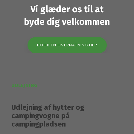
Vi glæder os til at
​byde dig velkommen
BOOK EN OVERNATNING HER
UDLEJNING
Udlejning af hytter og
campingvogne på
campingpladsen