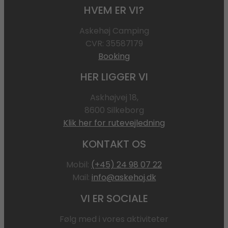
HVEM ER VI?
Askehøj Camping
CVR: 35587179
Booking
HER LIGGER VI
Askhøjvej 18,
8600 Silkeborg
Klik her for rutevejledning
KONTAKT OS
Mobil:
(+45) 24 98 07 22
Mail:
info@askehoj.dk
VI ER SOCIALE
Følg med i vores aktiviteter