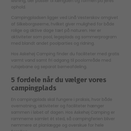
løsning, der passer til længden og formen på jeres
ophold.
Campingpladsen ligger ved Linå Vesterskov omgivet
af Silkeborgsøerne, hvilket giver mulighed for både
rolige og aktive dage tæt på naturen. Her er
aktiviteter som pool, legeplads og sommerprogram
med blandt andet poolparties og ridning.
Hos Askehøj Camping finder du faciliteter med gratis
varmt vand samt fri adgang til poolområde med
rutsjebane og separat børneafdeling.
5 fordele når du vælger vores
campingplads
En campingplads skal fungere i praksis, hvor både
overnatning, aktiviteter og faciliteter hænger
sammen i løbet af dagen. Hos Askehøj Camping er
rammerne samlet ét sted, så campingferien bliver
nemmere at planlægge og overskue for hele