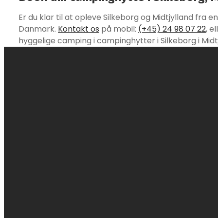
Er du klar til at opleve Silkeborg og Midtjylland fra 
Danmark.
Kontakt os
på mobil:
(+45) 24 98 07 22
, e
hyggelige camping i campinghytter i Silkeborg i Midtj