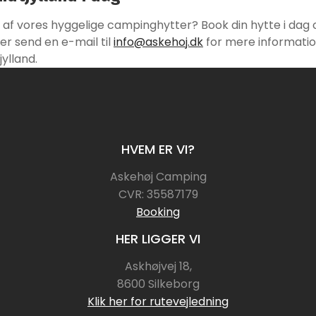
en af vores hyggelige campinghytter? Book din hytte i dag o
ller send en e-mail til
info@askehoj.dk
for mere information
ylland.
HVEM ER VI?
Askehøj Camping
CVR: 35587179
Booking
HER LIGGER VI
Askhøjvej 18,
8600 Silkeborg
Klik her for rutevejledning