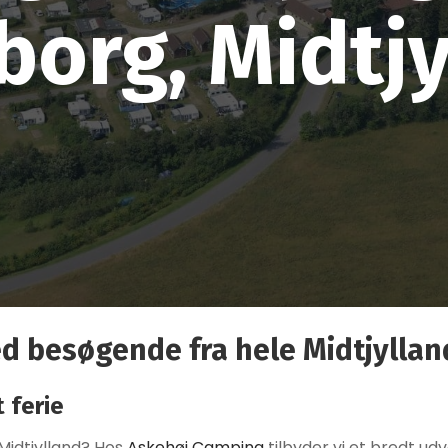
borg, Midtj
d besøgende fra hele Midtjyllan
 ferie
 Midtjylland? Hos
Askehøj Camping
tilbyder vi et bredt ud