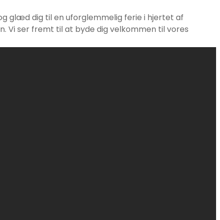
g glæd dig til en uforglemmelig ferie i hjertet af
. Vi ser fremt til at byde dig velkommen til vores