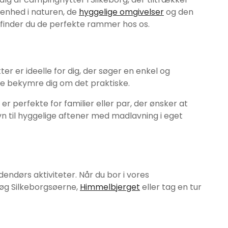
genhed i naturen, de
hyggelige omgivelser
og den
finder du de perfekte rammer hos os.
er er ideelle for dig, der søger en enkel og
lle bekymre dig om det praktiske.
r perfekte for familier eller par, der ønsker at
n til hyggelige aftener med madlavning i eget
endørs aktiviteter. Når du bor i vores
søg Silkeborgsøerne,
Himmelbjerget
eller tag en tur