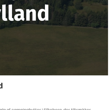
ylland
d
valg af campinghytter i Silkeborg, der tiltrækker