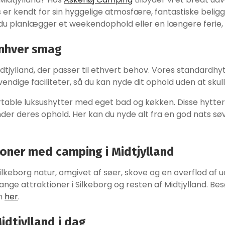
 er kendt for sin hyggelige atmosfære, fantastiske belig
du planlægger et weekendophold eller en længere ferie, 
enhver smag
dtjylland, der passer til ethvert behov. Vores standardhytt
endige faciliteter, så du kan nyde dit ophold uden at sku
table luksushytter med eget bad og køkken. Disse hytter e
er deres ophold. Her kan du nyde alt fra en god nats søv
ioner med camping i Midtjylland
eborg natur, omgivet af søer, skove og en overflod af ud
ge attraktioner i Silkeborg og resten af Midtjylland. Be
en
her
.
idtjylland i dag