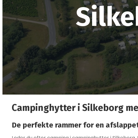
Silke
Campinghytter i Silkeborg me
De perfekte rammer for en afslappet
Leder du efter camping i campinghytter i Silkeborg,